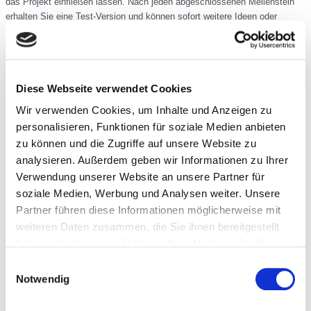
das Projekt einfließen lassen. Nach jeden abgeschlossenen Meilenstein
erhalten Sie eine Test-Version und können sofort weitere Ideen oder
Optimierungsvorschläge einbringen.
Nach der Fertigstellung schulen wir Sie und begleiten Sie bei der Software-
Einführung.
Diese Webseite verwendet Cookies
Auch nach der Software-Einführung und erstem produktiven Arbeiten mit
der Software, stehen wir Ihnen mit Rat und Tat zur Seite und können auch
Wir verwenden Cookies, um Inhalte und Anzeigen zu
im Nachhinein weitere Anpassungen, Optimierungen oder
personalisieren, Funktionen für soziale Medien anbieten
Weiterentwicklungen durchführen.
zu können und die Zugriffe auf unsere Website zu
analysieren. Außerdem geben wir Informationen zu Ihrer
Verwendung unserer Website an unsere Partner für
soziale Medien, Werbung und Analysen weiter. Unsere
Lösungen
Partner führen diese Informationen möglicherweise mit
Webseiten
weiteren Daten zusammen, die Sie ihnen bereitgestellt
Onlineshops
haben oder die sie im Rahmen Ihrer Nutzung der Dienste
Produktionsplanung
gesammelt haben.
Einwilligungsauswahl
Zeiterfassung
Notwendig
Hotelsoftware
Intranet-Lösungen
Produktionsplanung