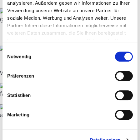
analysieren. Außerdem geben wir Informationen zu Ihrer
Verwendung unserer Website an unsere Partner für
soziale Medien, Werbung und Analysen weiter. Unsere
golle.de
Partner führen diese Informationen möglicherweise mit
weiteren Daten zusammen, die Sie ihnen bereitgestellt
sonnensegel.de
haben oder die sie im Rahmen Ihrer Nutzung der Dienste
gesammelt haben.
Einwilligungsauswahl
Notwendig
vfc-plauen.de
Präferenzen
fanprojekt-plauen-vogtland.de
Statistiken
american-cars-rodewisch.de
Marketing
Details zeigen