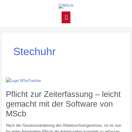
Zum
Hauptmenü
Inhalt
springen
Stechuhr
Pflicht
zur
Pflicht zur Zeiterfassung – leicht
Zeiterfassung
–
gemacht mit der Software von
leicht
gemacht
MScb
mit
der
Nach der Gesetzesänderung des Arbeitsschutzgesetzes, ist es nun
Software
für jeden Arbeitgeber Pflicht die Arbeitszeiten komplett zu erfassen.