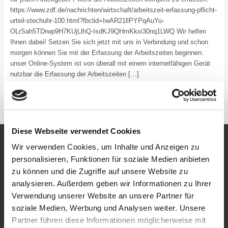
von
https://www.zdf.de/nachrichten/wirtschaft/arbeitszeit-erfassung-pflicht-
MScb
urteil-stechuhr-100.html?fbclid=IwAR21llPYPqAuYu-
OLrSah5TDrwp9H7KUjLlhQ-IsdKJ9QHmKkxi30nq1LWQ Wir helfen
Ihnen dabei! Setzen Sie sich jetzt mit uns in Verbindung und schon
morgen können Sie mit der Erfassung der Arbeitszeiten beginnen.
unser Online-System ist von überall mit einem internetfähigen Gerät
nutzbar die Erfassung der Arbeitszeiten […]
Read More »
Diese Webseite verwendet Cookies
Wir verwenden Cookies, um Inhalte und Anzeigen zu
personalisieren, Funktionen für soziale Medien anbieten
Lösungen
zu können und die Zugriffe auf unsere Website zu
analysieren. Außerdem geben wir Informationen zu Ihrer
Webseiten
Verwendung unserer Website an unsere Partner für
Onlineshops
soziale Medien, Werbung und Analysen weiter. Unsere
Produktionsplanung
Partner führen diese Informationen möglicherweise mit
Zeiterfassung